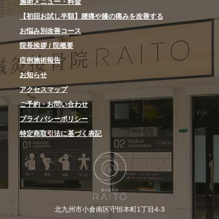
施術メニュー・料金
【初回お試し半額】腰痛や膝の痛みを改善する
お悩み別改善コース
院長挨拶 / 院概要
症例施術報告
お知らせ
アクセスマップ
ご予約・お問い合わせ
プライバシーポリシー
特定商取引法に基づく表記
北九州市小倉南区守恒本町1丁目4-3