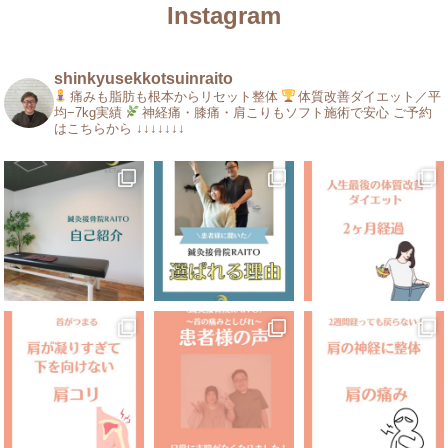
Instagram
shinkyusekkotsuinraito
痛みも脂肪も根本からリセット整体
体質改善ダイエット／平
均−7kg実績
神経痛・膝痛・肩こりもソフト施術で安心
ご予約
はこちらから
↓↓↓↓↓↓↓